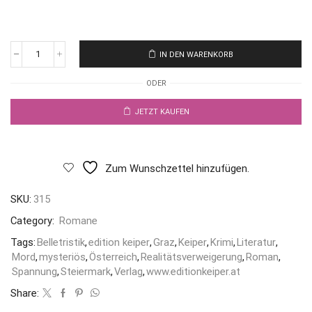
IN DEN WARENKORB
ODER
JETZT KAUFEN
Zum Wunschzettel hinzufügen.
SKU:
315
Category:
Romane
Tags:
Belletristik
,
edition keiper
,
Graz
,
Keiper
,
Krimi
,
Literatur
,
Mord
,
mysteriös
,
Österreich
,
Realitätsverweigerung
,
Roman
,
Spannung
,
Steiermark
,
Verlag
,
www.editionkeiper.at
Share: