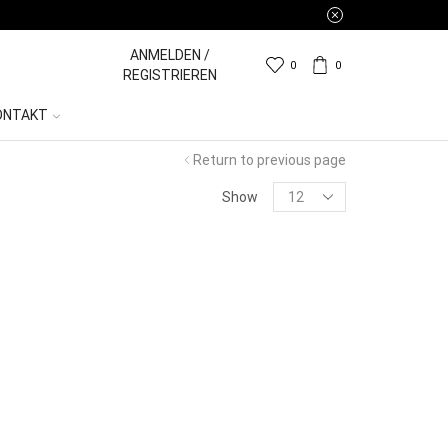
ANMELDEN /
0
0
REGISTRIEREN
ONTAKT
Return to previous page
Show