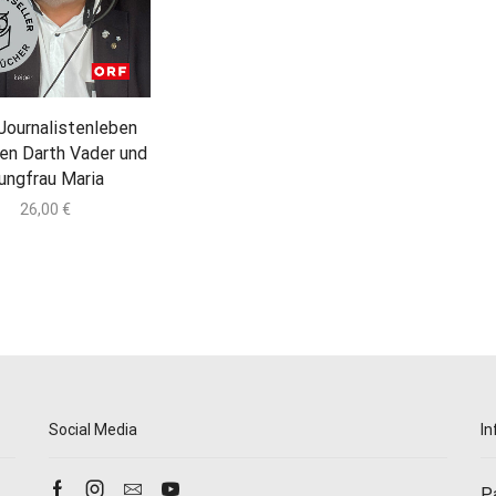
Journalistenleben
en Darth Vader und
ungfrau Maria
26,00
€
Social Media
In
P