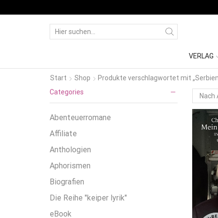
VERLAG
Start
Shop
Produkte verschlagwortet mit „Serbien
Categories
Abenteuerromane
Affiliate
Anthologien
Aphorismen
Biografien
Die Reihe "keiper lyrik"
eBook