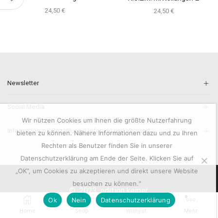
24,50
€
24,50
€
Newsletter
Social Media
Wir nützen Cookies um Ihnen die größte Nutzerfahrung
Information zur Bezahlung, Lieferung und Versand.
bieten zu können. Nähere Informationen dazu und zu Ihren
Rechten als Benutzer finden Sie in unserer
Datenschutzerklärung am Ende der Seite. Klicken Sie auf
„OK“, um Cookies zu akzeptieren und direkt unsere Website
besuchen zu können.“
© 2023. edition keiper.
0
Ok
Nein
Datenschutzerklärung
Home
Shop
Wishlist
Mehr