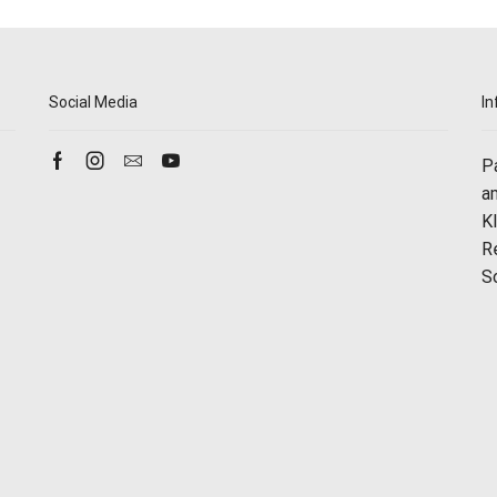
Social Media
In
P
a
K
R
S