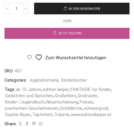
IN DEN WARENKORB
ODER
JETZT KAUFEN
Zum Wunschzettel hinzufügen.
SKU:
457
Categories:
Jugendromane
,
Kinderbücher
Tags:
ab 10 Jahren
,
edition keiper
,
FANTASIE für Kinder
,
Gedichten und Sprüchen
,
Großeltern
,
Großvater
,
Kinder-/Jugendbuch
,
Neuerscheinung
,
Poesie
,
poetischen Geschehnissen
,
Schildkröte
,
schwungvoll
,
Sophie Reyer
,
Tapferkeit
,
Träume
,
www.editionkeiper.at
Share: