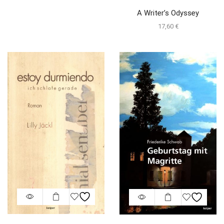
A Writer’s Odyssey
17,60
€