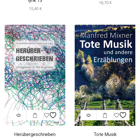
lyrik 13
18,70
€
15,40
€
Herübergeschrieben
Tote Musik