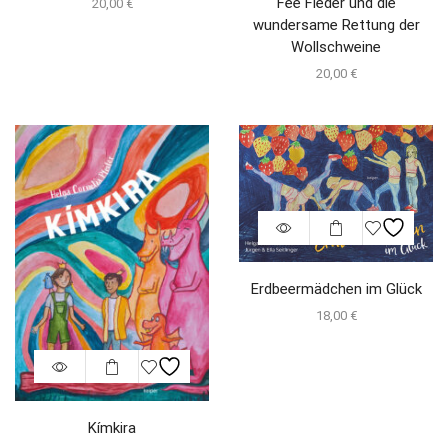
Fee Fleder und die
20,00
€
wundersame Rettung der
Wollschweine
20,00
€
Erdbeermädchen im Glück
18,00
€
Kímkira