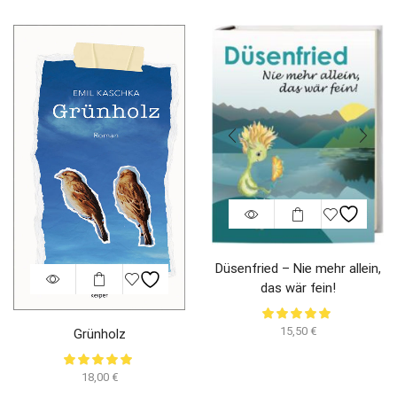
Düsenfried – Nie mehr allein,
das wär fein!
15,50
€
Grünholz
18,00
€